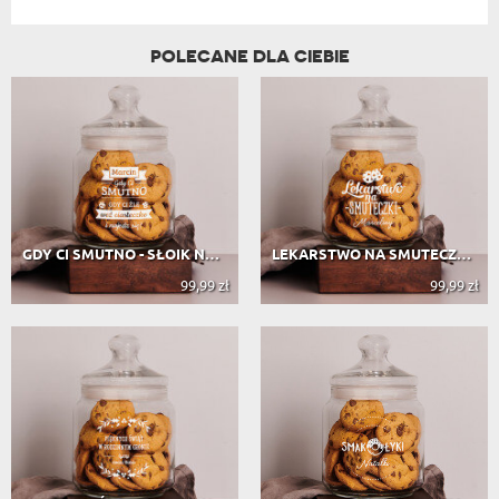
POLECANE DLA CIEBIE
GDY CI SMUTNO - SŁOIK NA CIASTKA
LEKARSTWO NA SMUTECZKI - SŁOIK NA C...
99,99 zł
99,99 zł