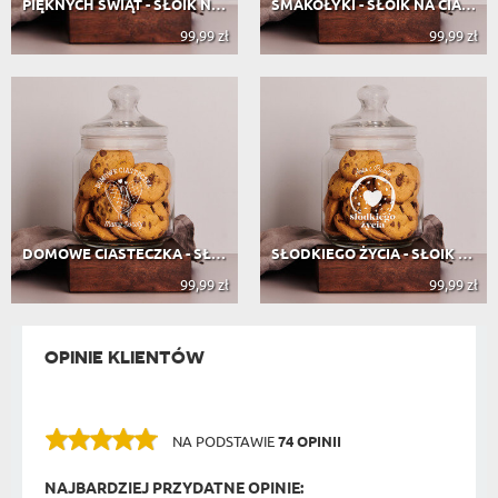
PIĘKNYCH ŚWIĄT - SŁOIK NA CIASTKA
SMAKOŁYKI - SŁOIK NA CIASTKA
99,99 zł
99,99 zł
DOMOWE CIASTECZKA - SŁOIK NA CIASTKA
SŁODKIEGO ŻYCIA - SŁOIK NA CIASTKA
99,99 zł
99,99 zł
OPINIE KLIENTÓW
NA PODSTAWIE
74 OPINII
NAJBARDZIEJ PRZYDATNE OPINIE: