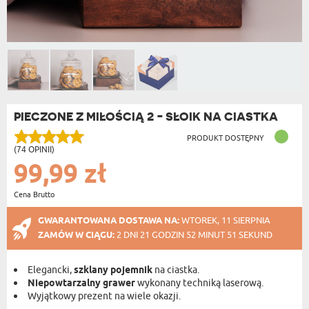
PIECZONE Z MIŁOŚCIĄ 2 - SŁOIK NA CIASTKA
PRODUKT DOSTĘPNY
(74 OPINII)
99,99 zł
Cena Brutto
GWARANTOWANA DOSTAWA NA:
WTOREK, 11 SIERPNIA
ZAMÓW W CIĄGU:
2 DNI 21 GODZIN 52 MINUT 50 SEKUND
Elegancki,
szklany pojemnik
na ciastka.
Niepowtarzalny grawer
wykonany techniką laserową.
Wyjątkowy prezent na wiele okazji.