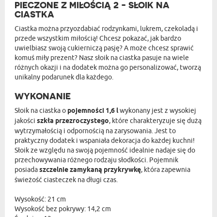
PIECZONE Z MIŁOŚCIĄ 2 - SŁOIK NA
CIASTKA
Ciastka można przyozdabiać rodzynkami, lukrem, czekoladą i
przede wszystkim miłością! Chcesz pokazać, jak bardzo
uwielbiasz swoją cukierniczą pasję? A może chcesz sprawić
komuś miły prezent? Nasz słoik na ciastka pasuje na wiele
różnych okazji i na dodatek można go personalizować, tworzą
unikalny podarunek dla każdego.
WYKONANIE
Słoik na ciastka o
pojemności 1,6 l
wykonany jest z wysokiej
jakości
szkła przezroczystego
, które charakteryzuje się dużą
wytrzymałością i odpornością na zarysowania. Jest to
praktyczny dodatek i wspaniała dekoracja do każdej kuchni!
Słoik ze względu na swoją pojemność idealnie nadaje się do
przechowywania różnego rodzaju słodkości. Pojemnik
posiada
szczelnie zamykaną przykrywkę
, która zapewnia
świeżość ciasteczek na długi czas.
Wysokość: 21 cm
Wysokość bez pokrywy: 14,2 cm