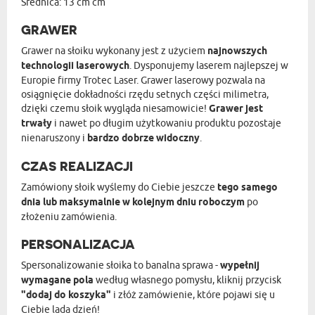
Średnica: 13 cm cm
GRAWER
Grawer na słoiku wykonany jest z użyciem
najnowszych
technologii laserowych
. Dysponujemy laserem najlepszej w
Europie firmy Trotec Laser. Grawer laserowy pozwala na
osiągnięcie dokładności rzędu setnych części milimetra,
dzięki czemu słoik wygląda niesamowicie!
Grawer jest
trwały
i nawet po długim użytkowaniu produktu pozostaje
nienaruszony i
bardzo dobrze widoczny
.
CZAS REALIZACJI
Zamówiony słoik wyślemy do Ciebie jeszcze
tego samego
dnia lub maksymalnie w kolejnym dniu roboczym
po
złożeniu zamówienia.
PERSONALIZACJA
Spersonalizowanie słoika to banalna sprawa -
wypełnij
wymagane pola
według własnego pomysłu, kliknij przycisk
"dodaj do koszyka"
i złóż zamówienie, które pojawi się u
Ciebie lada dzień!