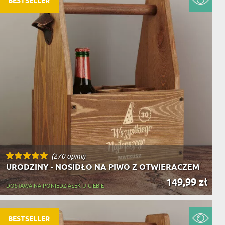
BESTSELLER
NIKA
YSTY
WCA
KA
ZA
ISIA
(270 opinii)
URODZINY - NOSIDŁO NA PIWO Z OTWIERACZEM
149,99 zł
DOSTAWA NA PONIEDZIAŁEK U CIEBIE
BESTSELLER