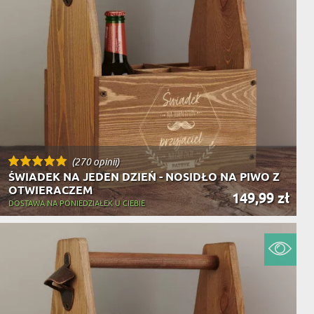
(270 opinii)
ŚWIADEK NA JEDEN DZIEŃ - NOSIDŁO NA PIWO Z
OTWIERACZEM
149,99 zł
DOSTAWA NA PONIEDZIAŁEK U CIEBIE