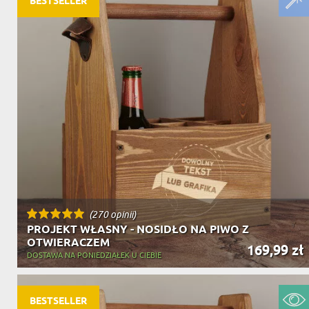
DZIADKA
BESTSELLER
PRODUKT
PREZENT DLA
TEŚCIÓW
CHARAKT
(270 opinii)
PROJEKT WŁASNY - NOSIDŁO NA PIWO Z
OTWIERACZEM
169,99 zł
DOSTAWA NA PONIEDZIAŁEK U CIEBIE
BESTSELLER