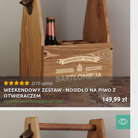
(270 opinii)
WEEKENDOWY ZESTAW - NOSIDŁO NA PIWO Z
OTWIERACZEM
149,99 zł
DOSTAWA NA PONIEDZIAŁEK U CIEBIE