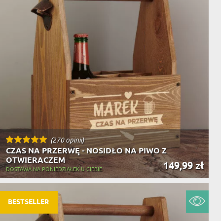
(270 opinii)
CZAS NA PRZERWĘ - NOSIDŁO NA PIWO Z
OTWIERACZEM
149,99 zł
DOSTAWA NA PONIEDZIAŁEK U CIEBIE
BESTSELLER