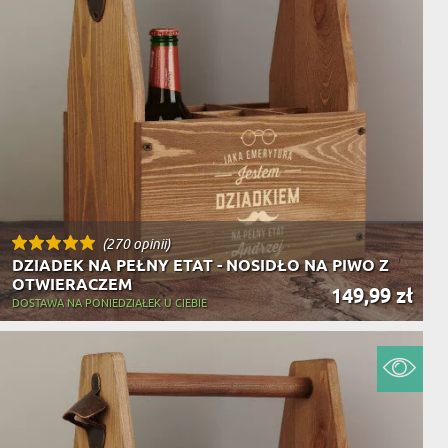
(270 opinii)
DZIADEK NA PEŁNY ETAT - NOSIDŁO NA PIWO Z
OTWIERACZEM
149,99 zł
DOSTAWA NA PONIEDZIAŁEK U CIEBIE