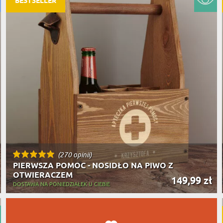
BESTSELLER
PODRÓŻ
SZKLANKI DO PIWA
ROWERZ
Y SPOŻYWCZE
PREZENT DLA
FIRM
SENIORA
SPORTO
ER PREZENTU
STRAŻA
SZEFA
WĘDKAR
ŻARTOWN
(270 opinii)
PIERWSZA POMOC - NOSIDŁO NA PIWO Z
OTWIERACZEM
149,99 zł
DOSTAWA NA PONIEDZIAŁEK U CIEBIE