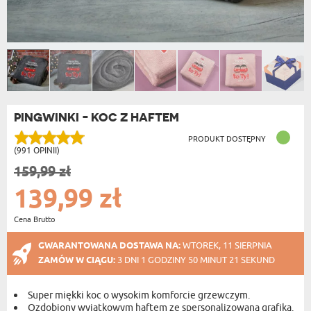
PINGWINKI - KOC Z HAFTEM
PRODUKT DOSTĘPNY
(991 OPINII)
159,99 zł
139,99 zł
Cena Brutto
GWARANTOWANA DOSTAWA NA:
WTOREK, 11 SIERPNIA
ZAMÓW W CIĄGU:
3 DNI 1 GODZINY 50 MINUT 21 SEKUND
Super miękki koc o wysokim komforcie grzewczym.
Ozdobiony wyjątkowym haftem ze spersonalizowaną grafiką.