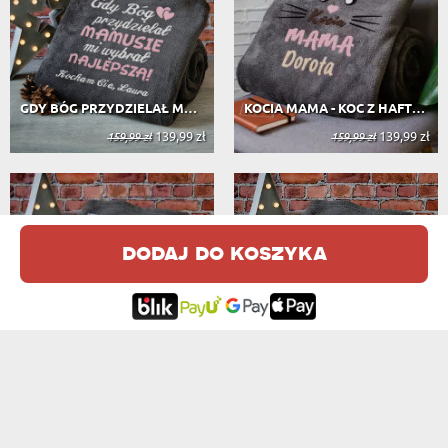
GDY BÓG PRZYDZIELAŁ MAMUSIE - KOC Z...
KOCIA MAMA - KOC Z HAFTEM
139,99 zł
139,99 zł
159,99 zł
159,99 zł
dodaj do koszyka
DZIADEK - KOC Z HAFTEM
KOCYK DO OTULANIA - KOC Z HAFTEM
139,99 zł
139,99 zł
159,99 zł
159,99 zł