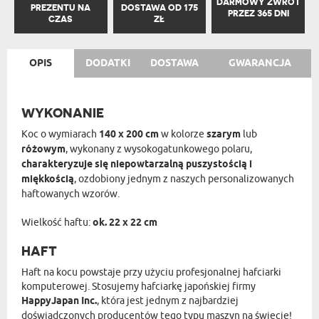
DARMOWY ZWROT
PREZENTU NA
DOSTAWA OD 175
PRZEZ 365 DNI
CZAS
ZŁ
OPIS
DODATKI
DOSTAWA
GWARANCJA
WYKONANIE
Koc o wymiarach
140 x 200 cm
w kolorze
szarym
lub
różowym
, wykonany z wysokogatunkowego polaru,
charakteryzuje się niepowtarzalną puszystością i
miękkością
, ozdobiony jednym z naszych personalizowanych
haftowanych wzorów.
Wielkość haftu:
ok. 22 x 22 cm
HAFT
Haft na kocu powstaje przy użyciu profesjonalnej hafciarki
komputerowej. Stosujemy hafciarkę japońskiej firmy
HappyJapan Inc.
, która jest jednym z najbardziej
doświadczonych producentów tego typu maszyn na świecie!