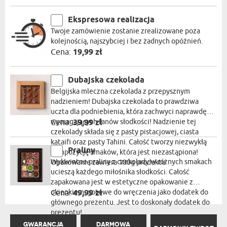
Ekspresowa realizacja
Twoje zamówienie zostanie zrealizowane poza
kolejnością, najszybciej i bez żadnych opóźnień.
Cena:
19,99 zł
Dubajska czekolada
Belgijska mleczna czekolada z przepysznym
nadzieniem! Dubajska czekolada to prawdziwa
uczta dla podniebienia, która zachwyci naprawdę
wymagających fanów słodkości! Nadzienie tej
Cena:
39,99 zł
czekolady składa się z pasty pistacjowej, ciasta
kataifi oraz pasty Tahini. Całość tworzy niezwykłą
Praliny
kompozycję smaków, która jest niezastąpiona!
Wykwintne praliny z czekolady w różnych smakach
Opakowanie zawiera 100g produktu
ucieszą każdego miłośnika słodkości. Całość
zapakowana jest w estetyczne opakowanie z
okienkiem, gotowe do wręczenia jako dodatek do
Cena:
49,99 zł
głównego prezentu. Jest to doskonały dodatek do
prezentu!
GWARANCJA
DARMOWA