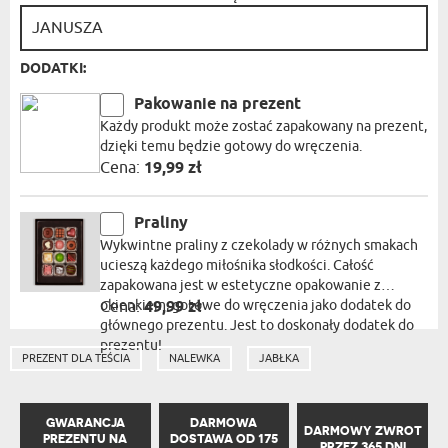
DODATKI:
Pakowanie na prezent
Każdy produkt może zostać zapakowany na prezent,
dzięki temu będzie gotowy do wręczenia.
Cena:
19,99 zł
Praliny
Wykwintne praliny z czekolady w różnych smakach
ucieszą każdego miłośnika słodkości. Całość
zapakowana jest w estetyczne opakowanie z
okienkiem, gotowe do wręczenia jako dodatek do
Cena:
49,99 zł
głównego prezentu. Jest to doskonały dodatek do
prezentu!
PREZENT DLA TEŚCIA
NALEWKA
JABŁKA
GWARANCJA
DARMOWA
DARMOWY ZWROT
PREZENTU NA
DOSTAWA OD 175
PRZEZ 365 DNI