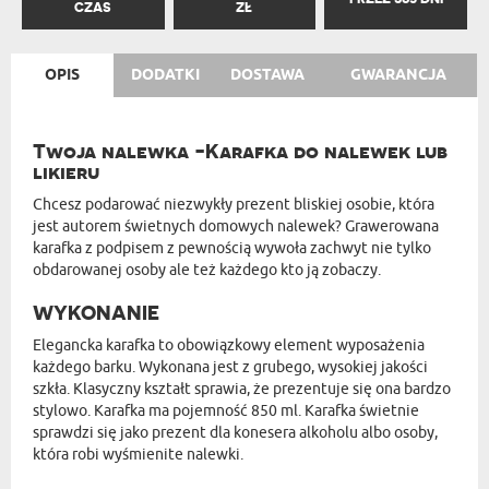
CZAS
ZŁ
OPIS
DODATKI
DOSTAWA
GWARANCJA
Twoja nalewka -Karafka do nalewek lub
likieru
Chcesz podarować niezwykły prezent bliskiej osobie, która
jest autorem świetnych domowych nalewek? Grawerowana
karafka z podpisem z pewnością wywoła zachwyt nie tylko
obdarowanej osoby ale też każdego kto ją zobaczy.
WYKONANIE
Elegancka karafka to obowiązkowy element wyposażenia
każdego barku. Wykonana jest z grubego, wysokiej jakości
szkła. Klasyczny kształt sprawia, że prezentuje się ona bardzo
stylowo. Karafka ma pojemność 850 ml. Karafka świetnie
sprawdzi się jako prezent dla konesera alkoholu albo osoby,
która robi wyśmienite nalewki.