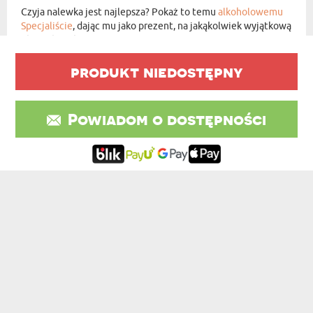
Czyja nalewka jest najlepsza? Pokaż to temu
alkoholowemu
Specjaliście
, dając mu jako prezent, na jakąkolwiek wyjątkową
okazję karafkę- oczywiście wygrawerowaną z myślą o nim.
produkt niedostępny
POLECANE DLA CIEBIE
Powiadom o dostępności
ZESTAW PREZENTOWY DLA DZIEWCZYNY Z ...
109,99 zł
OPINIE KLIENTÓW