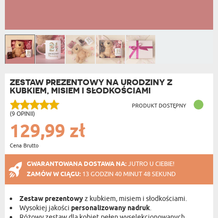
ZESTAW PREZENTOWY NA URODZINY Z
KUBKIEM, MISIEM I SŁODKOŚCIAMI
PRODUKT DOSTĘPNY
(9 OPINII)
129,99 zł
Cena Brutto
GWARANTOWANA DOSTAWA NA:
JUTRO U CIEBIE!
ZAMÓW W CIĄGU:
13 GODZIN 40 MINUT 48 SEKUND
Zestaw prezentowy
z kubkiem, misiem i słodkościami.
Wysokiej jakości
personalizowany nadruk
.
Różowy zestaw dla kobiet pełen wyselekcjonowanych