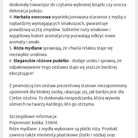
doskonały towarzysz do czytania wybranej książki czy urocza
dekoracja pokoju.
4.
Herbata owocowa
wyselekcjonowana starannie z myślą o
najbardziej wymagających smakoszach, gwarantuje
prawdziwą ucztę zmysłów. Subtelne nuty smakowe i
wyjątkowy bukiet aromatyczny pozwalają odkryć nowe
aromaty i smaki.
5.
Róże mydlane
sprawiają, że chwila relaksu staje się
niezwykle urokliwa.
6.
Eleganckie różowe pudełko
- dodaje uroku i sprawia, że
odpakowywanie tego zestawu staje się jeszcze bardziej
ekscytujące!
Z pewnością ten zestaw prezentowy stanowi niezapomniany
upominek dla bliskiej osoby, ukazując jej, jak bardzo jest dla
Ciebie istotna. To doskonała niespodzianka, która wywoła
uśmiech na twarzy każdego, kto go otrzyma.
Szczegółowe informacje:
Pojemność kubka: 330ml.
Róże mydlane: z mydła wykonane są płatki róży. Produkt
zawiera także elementy plastikowe (listki i nóżka) oraz