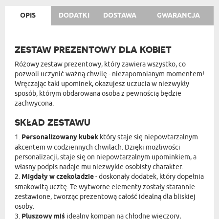
OPIS
DODATKI
DOSTAWA
GWARANCJA
ZESTAW PREZENTOWY DLA KOBIET
Różowy zestaw prezentowy, który zawiera wszystko, co
pozwoli uczynić ważną chwilę - niezapomnianym momentem!
Wręczając taki upominek, okazujesz uczucia w niezwykły
sposób, którym obdarowana osoba z pewnością będzie
zachwycona.
SKŁAD ZESTAWU
1.
Personalizowany kubek
który staje się niepowtarzalnym
akcentem w codziennych chwilach. Dzięki możliwości
personalizacji, staje się on niepowtarzalnym upominkiem, a
własny podpis nadaje mu niezwykle osobisty charakter.
2.
Migdały w czekoladzie
- doskonały dodatek, który dopełnia
smakowitą ucztę. Te wytworne elementy zostały starannie
zestawione, tworząc prezentową całość idealną dla bliskiej
osoby.
3.
Pluszowy miś
idealny kompan na chłodne wieczory,