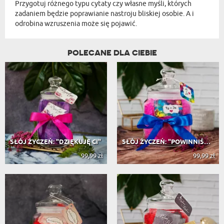
Przygotuj różnego typu cytaty czy własne myśli, których
zadaniem będzie poprawianie nastroju bliskiej osobie. A i
odrobina wzruszenia może się pojawić.
POLECANE DLA CIEBIE
SŁÓJ ŻYCZEŃ: "DZIĘKUJĘ CI"
SŁÓJ ŻYCZEŃ: "POWINNIŚMY BYĆ RAZEM"
99,99 zł
99,99 zł