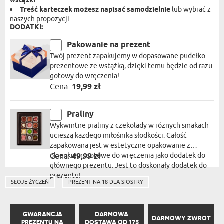
wstążki
.
Treść karteczek możesz napisać samodzielnie
lub wybrać z
naszych propozycji.
DODATKI:
Pakowanie na prezent
Twój prezent zapakujemy w dopasowane pudełko
prezentowe ze wstążką, dzięki temu będzie od razu
gotowy do wręczenia!
Cena:
19,99 zł
Praliny
Wykwintne praliny z czekolady w różnych smakach
ucieszą każdego miłośnika słodkości. Całość
zapakowana jest w estetyczne opakowanie z
okienkiem, gotowe do wręczenia jako dodatek do
Cena:
49,99 zł
głównego prezentu. Jest to doskonały dodatek do
prezentu!
SŁOJE ŻYCZEŃ
PREZENT NA 18 DLA SIOSTRY
GWARANCJA
DARMOWA
DARMOWY ZWROT
PREZENTU NA
DOSTAWA OD 175