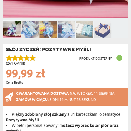
SŁÓJ ŻYCZEŃ: POZYTYWNE MYŚLI
PRODUKT DOSTĘPNY
(261 OPINII)
99,99 zł
Cena Brutto
GWARANTOWANA DOSTAWA NA:
WTOREK, 11 SIERPNIA
ZAMÓW W CIĄGU:
3 DNI 16 MINUT 53 SEKUND
Piękny
zdobiony słój szklany
z 31 karteczkami o tematyce:
Pozytywne Myśli
.
W pełni personalizowany:
możesz wybrać kolor piór oraz