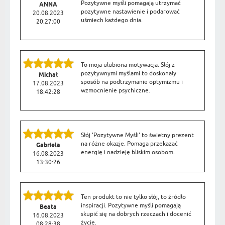
Pozytywne myśli pomagają utrzymać
ANNA
pozytywne nastawienie i podarować
20.08.2023
uśmiech każdego dnia.
20:27:00
To moja ulubiona motywacja. Słój z
pozytywnymi myślami to doskonały
Michał
sposób na podtrzymanie optymizmu i
17.08.2023
wzmocnienie psychiczne.
18:42:28
Słój 'Pozytywne Myśli' to świetny prezent
na różne okazje. Pomaga przekazać
Gabriela
energię i nadzieję bliskim osobom.
16.08.2023
13:30:26
Ten produkt to nie tylko słój, to źródło
inspiracji. Pozytywne myśli pomagają
Beata
skupić się na dobrych rzeczach i docenić
16.08.2023
życie.
08:28:38