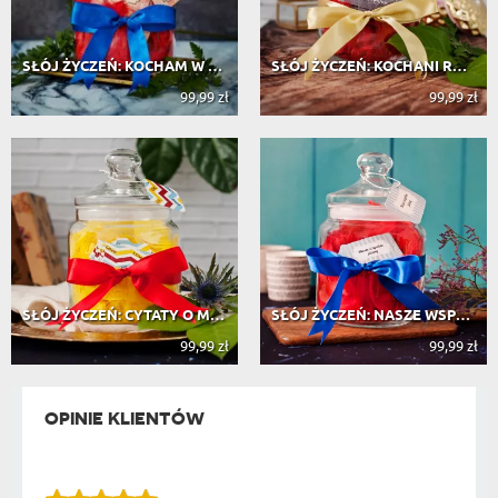
SŁÓJ ŻYCZEŃ: KOCHAM W TOBIE
SŁÓJ ŻYCZEŃ: KOCHANI RODZICE
99,99 zł
99,99 zł
SŁÓJ ŻYCZEŃ: CYTATY O MIŁOŚCI
SŁÓJ ŻYCZEŃ: NASZE WSPÓLNE PLANY
99,99 zł
99,99 zł
OPINIE KLIENTÓW