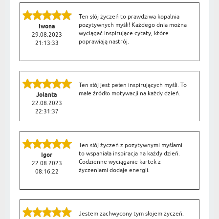
Ten słój życzeń to prawdziwa kopalnia
pozytywnych myśli! Każdego dnia można
Iwona
wyciągać inspirujące cytaty, które
29.08.2023
poprawiają nastrój.
21:13:33
Ten słój jest pełen inspirujących myśli. To
małe źródło motywacji na każdy dzień.
Jolanta
22.08.2023
22:31:37
Ten słój życzeń z pozytywnymi myślami
to wspaniała inspiracja na każdy dzień.
Igor
Codzienne wyciąganie kartek z
22.08.2023
życzeniami dodaje energii.
08:16:22
Jestem zachwycony tym słojem życzeń.