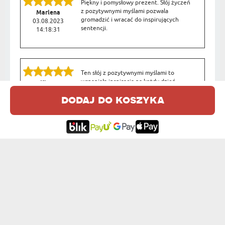
Piękny i pomysłowy prezent. Słój życzeń
z pozytywnymi myślami pozwala
Marlena
gromadzić i wracać do inspirujących
03.08.2023
sentencji.
14:18:31
Ten słój z pozytywnymi myślami to
wspaniała inspiracja na każdy dzień.
Kinga
Każdy losowany cytat dodaje uśmiechu i
04.07.2023
dodaj do koszyka
pozytywnej energii.
23:02:25
OPINIE DLA INNYCH PRODUKÓW Z TEJ KATEGORII:
Produkt przyszedł o czasie, zgodnie z
personalizacją.
Michał
31.05.2026
20:24:16
Słój życzeń: "Dziękuję Ci"
Słój życzeń Dziękuję Ci to wspaniały