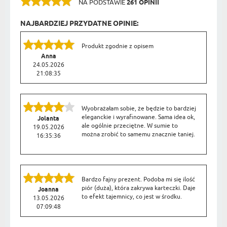
NA PODSTAWIE
261 OPINII
NAJBARDZIEJ PRZYDATNE OPINIE:
Produkt zgodnie z opisem
Anna
24.05.2026
21:08:35
Wyobrażałam sobie, że będzie to bardziej
eleganckie i wyrafinowane. Sama idea ok,
Jolanta
ale ogólnie przeciętne. W sumie to
19.05.2026
można zrobić to samemu znacznie taniej.
16:35:36
Bardzo fajny prezent. Podoba mi się ilość
piór (duża), która zakrywa karteczki. Daje
Joanna
to efekt tajemnicy, co jest w środku.
13.05.2026
07:09:48