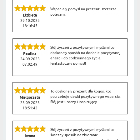
Wspaniały pomysł na prezent, szczerze
polecam.
Elżbieta
29.10.2025
18:16:45
Słój życzeń z pozytywnymi myślami to
doskonały sposób na dodanie pozytywnej
Paulina
energii do codziennego życia.
24.09.2023
Fantastyczny pomysł!
07:02:49
To doskonały prezent dla kogoś, kto
potrzebuje dawki pozytywnego wsparcia.
Małgorzata
Słój jest uroczy i inspirujący.
23.09.2023
18:51:42
Słój życzeń z pozytywnymi myślami to
świetny sposób na zbieranie
Iwona