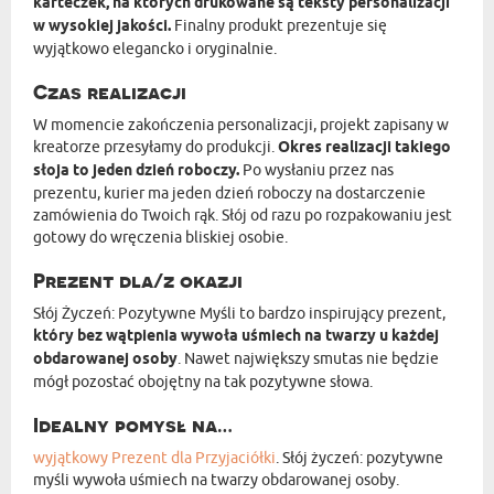
karteczek, na których drukowane są teksty personalizacji
w wysokiej jakości.
Finalny produkt prezentuje się
wyjątkowo elegancko i oryginalnie.
Czas realizacji
W momencie zakończenia personalizacji, projekt zapisany w
kreatorze przesyłamy do produkcji.
Okres realizacji takiego
słoja to jeden dzień roboczy.
Po wysłaniu przez nas
prezentu, kurier ma jeden dzień roboczy na dostarczenie
zamówienia do Twoich rąk. Słój od razu po rozpakowaniu jest
gotowy do wręczenia bliskiej osobie.
Prezent dla/z okazji
Słój Życzeń: Pozytywne Myśli to bardzo inspirujący prezent,
który bez wątpienia wywoła uśmiech na twarzy u każdej
obdarowanej osoby
. Nawet największy smutas nie będzie
mógł pozostać obojętny na tak pozytywne słowa.
Idealny pomysł na…
wyjątkowy
Prezent dla Przyjaciółki
. Słój życzeń: pozytywne
myśli wywoła uśmiech na twarzy obdarowanej osoby.