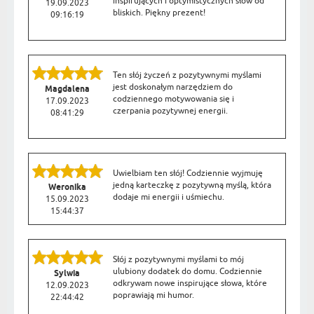
inspirujących i optymistycznych słów od
19.09.2023
bliskich. Piękny prezent!
09:16:19
Ten słój życzeń z pozytywnymi myślami
jest doskonałym narzędziem do
Magdalena
codziennego motywowania się i
17.09.2023
czerpania pozytywnej energii.
08:41:29
Uwielbiam ten słój! Codziennie wyjmuję
jedną karteczkę z pozytywną myślą, która
Weronika
dodaje mi energii i uśmiechu.
15.09.2023
15:44:37
Słój z pozytywnymi myślami to mój
ulubiony dodatek do domu. Codziennie
Sylwia
odkrywam nowe inspirujące słowa, które
12.09.2023
poprawiają mi humor.
22:44:42