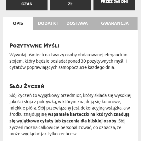
PRZEZ 365 DNI
CZAS
ZŁ
OPIS
DODATKI
DOSTAWA
GWARANCJA
Pozytywne Myśli
Wywołaj uśmiech na twarzy osoby obdarowanej eleganckim
słojem, który będzie posiadał ponad 30 pozytywnych myśli i
cytatów poprawiających samopoczucie każdego dnia.
Słój Życzeń
Słój Życzeń to wyjątkowy przedmiot, który składa się wysokiej
jakości słoja z pokrywką, w którym znajdują się kolorowe,
miękkie pióra. Słój przewiązany jest dekoracyjną wstążka, a w
środku znajdują się
wspaniałe karteczki na których znadują
się wyjątkowe cytaty lub życzenia dla bliskiej osoby
. Słój
życzeń można całkowicie personalizować, co oznacza, że
może wyglądać jak tylko zechcesz.