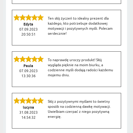
Ten słój życzeń to idealny prezent dla
każdego, kto potrzebuje dodatkowej
Edyta
motywacji i pozytywnych myśli. Polecam
07.09.2023
serdecznie!
20:50:51
To naprawdę uroczy produkt! Słój
wygląda pięknie na moim biurku, a
Paula
codzienne myśli dodają radości każdemu
07.09.2023
mojemu dniu.
13:30:36
Słój z pozytywnymi myślami to świetny
sposób na codzienną dawkę motywacji.
lucyna
Uwielbiam czerpać z niego pozytywną
31.08.2023
energię.
14:54:32