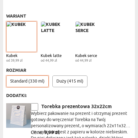
KUBEK STANDARDOWY
- 39,99 ZŁ
WARIANT
Kubek
Kubek latte
Kubek serce
od 39,99 zł
od 44,99 zł
od 44,99 zł
ROZMIAR
Standard (330 ml)
Duży (415 ml)
DODATKI:
Torebka prezentowa 32x22cm
Wybierz pakowanie na prezent i otrzymaj prezent
gotowy do wręczenia! Torebka na Twój
personalizowany prezent, o wymiarach 22x11x32
cm, wykonana jest z papieru w kolorze niebieskim.
Cena:
9,99 zł