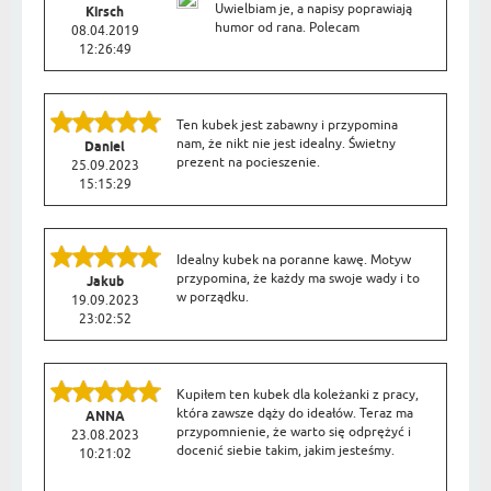
Uwielbiam je, a napisy poprawiają
Kirsch
humor od rana. Polecam
08.04.2019
12:26:49
Ten kubek jest zabawny i przypomina
nam, że nikt nie jest idealny. Świetny
Daniel
prezent na pocieszenie.
25.09.2023
15:15:29
Idealny kubek na poranne kawę. Motyw
przypomina, że każdy ma swoje wady i to
Jakub
w porządku.
19.09.2023
23:02:52
Kupiłem ten kubek dla koleżanki z pracy,
która zawsze dąży do ideałów. Teraz ma
ANNA
przypomnienie, że warto się odprężyć i
23.08.2023
docenić siebie takim, jakim jesteśmy.
10:21:02