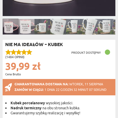
NIE MA IDEAŁÓW - KUBEK
PRODUKT DOSTĘPNY
(1484 OPINII)
39,99 zł
Cena Brutto
GWARANTOWANA DOSTAWA NA:
WTOREK, 11 SIERPNIA
ZAMÓW W CIĄGU:
1 DNIA 22 GODZIN 32 MINUT 07 SEKUND
Kubek porcelanowy
wysokiej jakości.
Nadruk termiczny
na obu stronach kubka.
Gwarantujemy szybką realizację i wysyłkę!