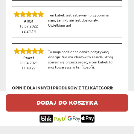
Ten kubek jest zabawny i przypomina
nam, że nikt nie jest doskonały.
Alicja
Uwielbiam go!
18.07.2022
22:24:14
To moja codzienna dawka pozytywnej
energii. Nie ma ideałów to zasada, którą
Paweł
staram się przestrzegać, a ten kubek to
28.04.2021
mój towarzysz w tej filozofii.
11:48:27
OPINIE DLA INNYCH PRODUKÓW Z TEJ KATEGORII:
dodaj do koszyka
Jakość wykonania profesjonalna.
Kontakt telefoniczny i emaailowy
Artur z Torunia
idealny, zmiany w projekcie
20.11.2023
uwzględnione od ręki i przesyłka na drugi
01:53:32
dzień była u mnie. Jesteście wspaniali,
pracownicy wasi zasługują na premie bo
robią wszystko godnie i z pełnym