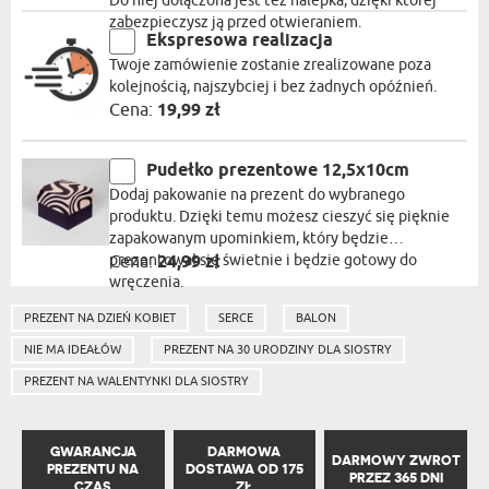
Do niej dołączona jest też nalepka, dzięki której
zabezpieczysz ją przed otwieraniem.
Ekspresowa realizacja
Twoje zamówienie zostanie zrealizowane poza
kolejnością, najszybciej i bez żadnych opóźnień.
Cena:
19,99 zł
Pudełko prezentowe 12,5x10cm
Dodaj pakowanie na prezent do wybranego
produktu. Dzięki temu możesz cieszyć się pięknie
zapakowanym upominkiem, który będzie
prezentował się świetnie i będzie gotowy do
Cena:
24,99 zł
wręczenia.
PREZENT NA DZIEŃ KOBIET
SERCE
BALON
NIE MA IDEAŁÓW
PREZENT NA 30 URODZINY DLA SIOSTRY
PREZENT NA WALENTYNKI DLA SIOSTRY
GWARANCJA
DARMOWA
DARMOWY ZWROT
PREZENTU NA
DOSTAWA OD 175
PRZEZ 365 DNI
CZAS
ZŁ