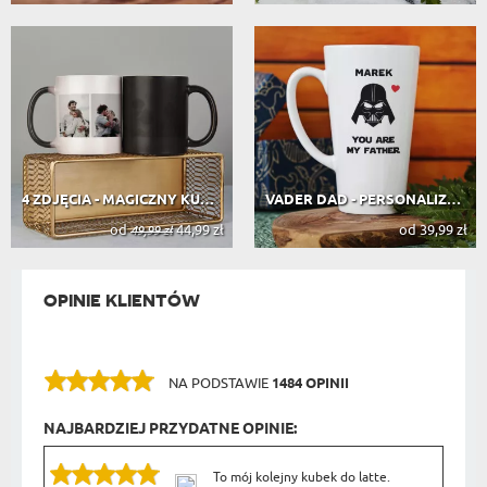
4 ZDJĘCIA - MAGICZNY KUBEK
VADER DAD - PERSONALIZOWANY KUBEK
od
44,99 zł
od 39,99 zł
49,99 zł
OPINIE KLIENTÓW
NA PODSTAWIE
1484 OPINII
NAJBARDZIEJ PRZYDATNE OPINIE:
To mój kolejny kubek do latte.