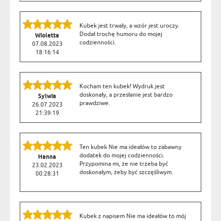
Kubek jest trwały, a wzór jest uroczy.
Dodał trochę humoru do mojej
Wioletta
codzienności.
07.08.2023
18:16:14
Kocham ten kubek! Wydruk jest
doskonały, a przesłanie jest bardzo
Sylwia
prawdziwe.
26.07.2023
21:39:19
Ten kubek Nie ma ideałów to zabawny
dodatek do mojej codzienności.
Hanna
Przypomina mi, że nie trzeba być
23.02.2023
doskonałym, żeby być szczęśliwym.
00:28:31
Kubek z napisem Nie ma ideałów to mój