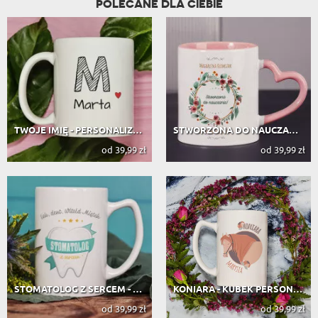
POLECANE DLA CIEBIE
TWOJE IMIĘ - PERSONALIZOWANY KUBEK
STWORZONA DO NAUCZANIA - KUBEK PERS...
od 39,99 zł
od 39,99 zł
STOMATOLOG Z SERCEM - PERSONALIZOWA...
KONIARA - KUBEK PERSONALIZOWANY
od 39,99 zł
od 39,99 zł