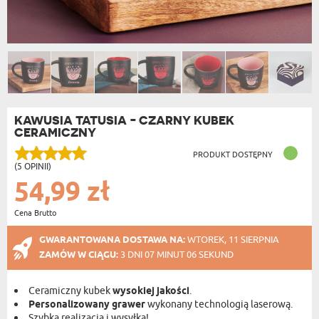
KAWUSIA TATUSIA - CZARNY KUBEK
CERAMICZNY
PRODUKT DOSTĘPNY
(5 OPINII)
54,99 zł
Cena Brutto
GWARANTOWANA DOSTAWA NA:
WTOREK, 11 SIERPNIA
ZAMÓW W CIĄGU:
3 DNI 07 MINUT 06 SEKUND
Ceramiczny kubek
wysokiej jakości
.
Personalizowany grawer
wykonany technologią laserową.
Szybka realizacja i wysyłka!