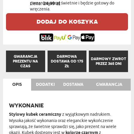
prezentował się świetnie i będzie gotowy do
Cena:
24,99 zł
wręczenia.
dodaj do koszyka
GWARANCJA
DARMOWA
DARMOWY ZWROT
PREZENTU NA
DOSTAWA OD 175
PRZEZ 365 DNI
CZAS
ZŁ
OPIS
DODATKI
DOSTAWA
GWARANCJA
WYKONANIE
Stylowy kubek ceramiczny
z wyjątkowym nadrukiem.
Wysoka jakość wykonania oraz eleganckie wykończenie
sprawiają, że świetnie sprawdzi się, jako prezent na wiele
okazji. Kubek dostępny jest w
kolorze czarnym
z