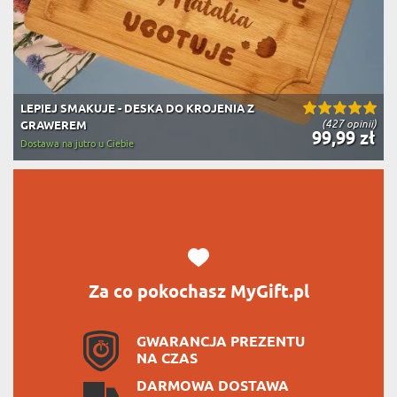
LEPIEJ SMAKUJE - DESKA DO KROJENIA Z
(427 opinii)
GRAWEREM
99,99 zł
Dostawa na jutro u Ciebie
Za co pokochasz MyGift.pl
GWARANCJA PREZENTU
NA CZAS
DARMOWA DOSTAWA