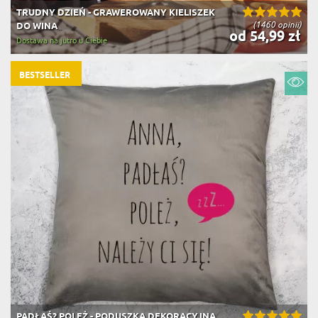
TRUDNY DZIEŃ - GRAWEROWANY KIELISZEK
(1460 opinii)
DO WINA
od 54,99 zł
Dostawa na jutro u Ciebie
BESTSELLER
PADŁAŚ? POLEŻ - PODUSZKA DEKORACYJNA