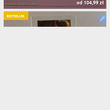
od 104,99 zł
Dostawa na jutro u Ciebie
BESTSELLER
TWOJA PIOSENKA SPOTIFY - WYDRUK NA
(2818 opinii)
SZKLE AKRYLOWYM Z PODSTAWKĄ
od 54,99 zł
Dostawa na jutro u Ciebie