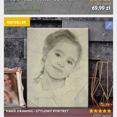
(365 opinii)
69,99 zł
Dostawa na jutro u Ciebie
BESTSELLER
HAND DRAWING - STYLOWY PORTRET
(2931 opinii)